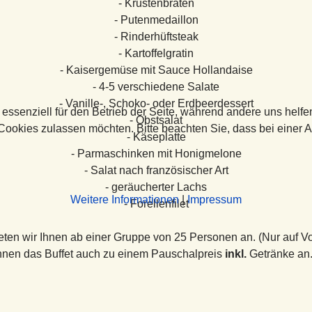
- Krustenbraten
- Putenmedaillon
- Rinderhüftsteak
- Kartoffelgratin
- Kaisergemüse mit Sauce Hollandaise
- 4-5 verschiedene Salate
- Vanille-, Schoko- oder Erdbeerdessert
 essenziell für den Betrieb der Seite, während andere uns helf
- Obstsalat
 Cookies zulassen möchten. Bitte beachten Sie, dass bei einer 
- Käseplatte
- Parmaschinken mit Honigmelone
- Salat nach französischer Art
- geräucherter Lachs
Weitere Informationen
|
Impressum
- Forellenfilet
eten wir Ihnen ab einer Gruppe von 25 Personen an. (Nur auf V
hnen das Buffet auch zu einem Pauschalpreis
inkl.
Getränke an.