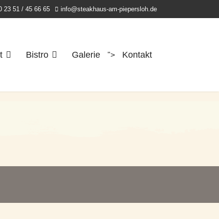
0 23 51 / 45 66 65
info@steakhaus-am-piepersloh.de
t
Bistro
Galerie
Kontakt
">