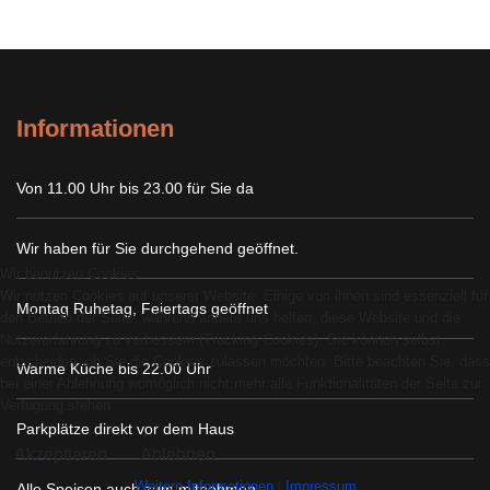
Informationen
Von 11.00 Uhr bis 23.00 für Sie da
Wir haben für Sie durchgehend geöffnet.
Wir benutzen Cookies
Wir nutzen Cookies auf unserer Website. Einige von ihnen sind essenziell für
Montag Ruhetag, Feiertags geöffnet
den Betrieb der Seite, während andere uns helfen, diese Website und die
Nutzererfahrung zu verbessern (Tracking Cookies). Sie können selbst
entscheiden, ob Sie die Cookies zulassen möchten. Bitte beachten Sie, dass
Warme Küche bis 22.00 Uhr
bei einer Ablehnung womöglich nicht mehr alle Funktionalitäten der Seite zur
Verfügung stehen.
Parkplätze direkt vor dem Haus
Akzeptieren
Ablehnen
Weitere Informationen
|
Impressum
Alle Speisen auch zum mitnehmen